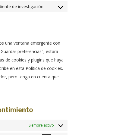
service
to
iente de investigación
whatsapp
Consent
service
to
tiktok
service
misceláneas
mos una ventana emergente con
"Guardar preferencias", estará
as de cookies y plugins que haya
ibe en esta Política de cookies.
ador, pero tenga en cuenta que
entimiento
Siempre activo