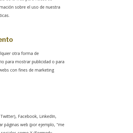
rmación sobre el uso de nuestra
icas.
ento
lquier otra forma de
io para mostrar publicidad o para
 webs con fines de marketing
Twitter), Facebook, LinkedIn,
ar páginas web (por ejemplo, "me
s sociales como X (Formerly