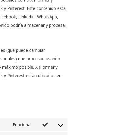
k y Pinterest. Este contenido está
Facebook, LinkedIn, WhatsApp,
tenido podría almacenar y procesar
iales (que puede cambiar
rsonales) que procesan usando
o máximo posible. X (Formerly
k y Pinterest están ubicados en
Funcional
Consent